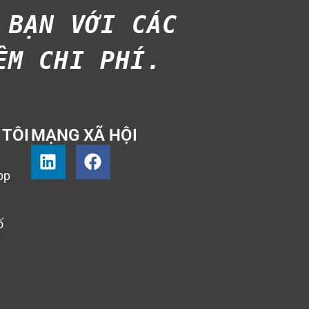
BẠN VỚI CÁC 
M CHI PHÍ.
 TÔI
MẠNG XÃ HỘI
pp
ố