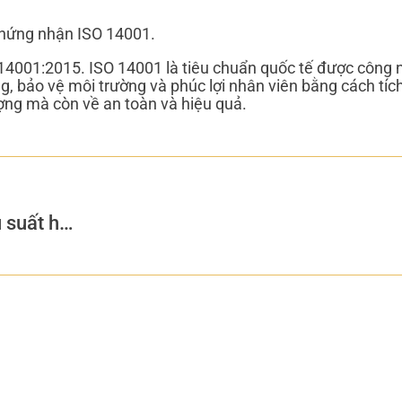
chứng nhận ISO 14001.
14001:2015. ISO 14001 là tiêu chuẩn quốc tế được công 
g, bảo vệ môi trường và phúc lợi nhân viên bằng cách tíc
ợng mà còn về an toàn và hiệu quả.
Các yếu tố cơ bản nào ảnh hưởng đến hiệu suất hộp số