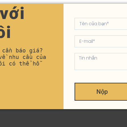
 với
ôi
cần báo giá? 
ề nhu cầu của 
i có thể hỗ 
Nộp