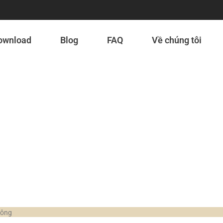
ownload
Blog
FAQ
Về chúng tôi
của Houzai có được ch
hông