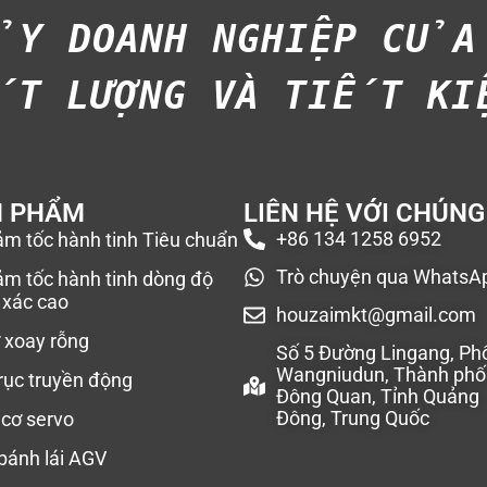
ẨY DOANH NGHIỆP CỦA 
T LƯỢNG VÀ TIẾT KIỆ
N PHẨM
LIÊN HỆ VỚI CHÚNG
+86 134 1258 6952
ảm tốc hành tinh Tiêu chuẩn
Trò chuyện qua WhatsA
ảm tốc hành tinh dòng độ
 xác cao
houzaimkt@gmail.com
 xoay rỗng
Số 5 Đường Lingang, Ph
Wangniudun, Thành phố
rục truyền động
Đông Quan, Tỉnh Quảng
Đông, Trung Quốc
cơ servo
ánh lái AGV