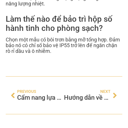
năng lượng nhiệt.
Làm thế nào để bảo trì hộp số
hành tinh cho phòng sạch?
Chọn một mẫu có bôi trơn bằng mỡ tổng hợp. Đảm
bảo nó có chỉ số bảo vệ IP55 trở lên để ngăn chặn
rò rỉ dầu và ô nhiễm.
PREVIOUS
NEXT
Cẩm nang lựa chọn Bánh xe dẫn động AGV/AMR: Tối đa hóa thời gian hoạt động & Giảm chi phí
Hướng dẫn về các thành phần phần cứng AGV: Bộ điều khiển, Bộ truyền động, Bánh xe và Bộ giảm tốc