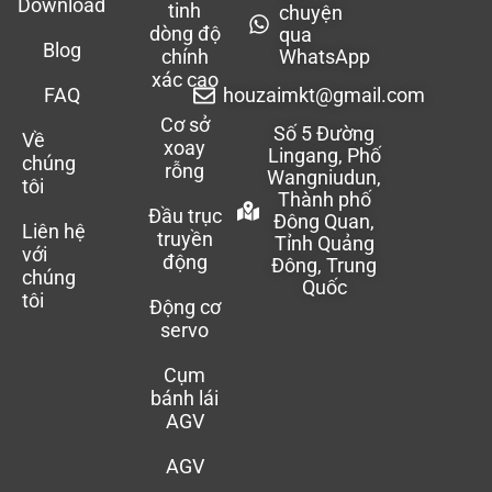
Download
tinh
chuyện
dòng độ
qua
Blog
chính
WhatsApp
xác cao
FAQ
houzaimkt@gmail.com
Cơ sở
Số 5 Đường
Về
xoay
Lingang, Phố
chúng
rỗng
Wangniudun,
tôi
Thành phố
Đầu trục
Đông Quan,
Liên hệ
truyền
Tỉnh Quảng
với
động
Đông, Trung
chúng
Quốc
tôi
Động cơ
servo
Cụm
bánh lái
AGV
AGV