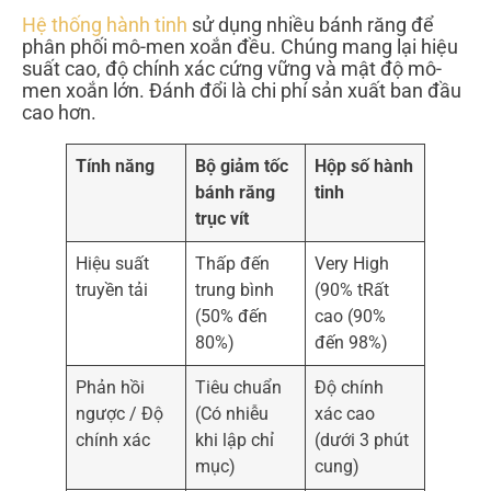
Hệ thống hành tinh
sử dụng nhiều bánh răng để
phân phối mô-men xoắn đều. Chúng mang lại hiệu
suất cao, độ chính xác cứng vững và mật độ mô-
men xoắn lớn. Đánh đổi là chi phí sản xuất ban đầu
cao hơn.
Tính năng
Bộ giảm tốc
Hộp số hành
bánh răng
tinh
trục vít
Hiệu suất
Thấp đến
Very High
truyền tải
trung bình
(90% tRất
(50% đến
cao (90%
80%)
đến 98%)
Phản hồi
Tiêu chuẩn
Độ chính
ngược / Độ
(Có nhiễu
xác cao
chính xác
khi lập chỉ
(dưới 3 phút
mục)
cung)