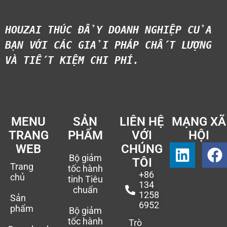
HOUZAI THÚC ĐẨY DOANH NGHIỆP CỦA 
BẠN VỚI CÁC GIẢI PHÁP CHẤT LƯỢNG 
VÀ TIẾT KIỆM CHI PHÍ.
MENU
SẢN
LIÊN HỆ
MẠNG XÃ
TRANG
PHẨM
VỚI
HỘI
WEB
CHÚNG
Bộ giảm
TÔI
Trang
tốc hành
+86
chủ
tinh Tiêu
134
chuẩn
1258
Sản
6952
phẩm
Bộ giảm
tốc hành
Trò